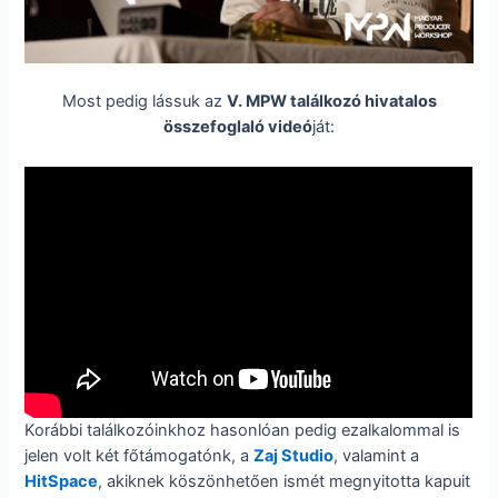
Most pedig lássuk az
V. MPW találkozó hivatalos
összefoglaló videó
ját:
Korábbi találkozóinkhoz hasonlóan pedig ezalkalommal is
jelen volt két főtámogatónk, a
Zaj Studio
, valamint a
HitSpace
, akiknek köszönhetően ismét megnyitotta kapuit