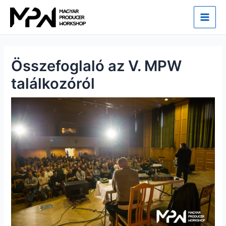
Skip
Main
to
Men
content
Összefoglaló az V. MPW
találkozóról