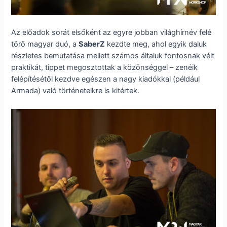
Az előadok sorát elsőként az egyre jobban világhírnév felé
törő magyar duó, a
SaberZ
kezdte meg, ahol egyik daluk
részletes bemutatása mellett számos általuk fontosnak vélt
praktikát, tippet megosztottak a közönséggel – zenéik
felépítésétől kezdve egészen a nagy kiadókkal (például
Armada) való történeteikre is kitértek.