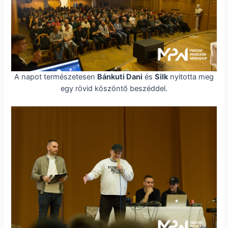
A napot természetesen
Bánkuti Dani
és
Silk
nyitotta meg
egy rövid köszöntő beszéddel.