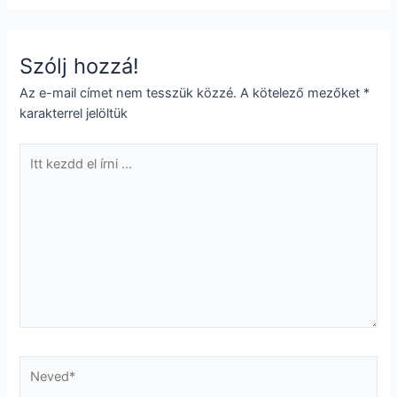
Szólj hozzá!
Az e-mail címet nem tesszük közzé.
A kötelező mezőket
*
karakterrel jelöltük
Itt
kezdd
el
írni
...
Neved*