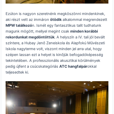
Ezúton is nagyon szeretnénk megköszönni mindenkinek,
aki részt vett az immáron
ötödik
alkalommal megrendezett
MPW találkozó
n. Ismét egy fantasztikus talit tudhatunk
magunk mögött, mellyel megint csak
minden korábbi
rekordunkat megdöntöttük
. A helyszín a IV. tali jól bevált
színtere, a Hubay Jenő Zeneiskola és Alapfokú Művészeti
Iskola nagyterme volt, viszont minden jel arra utal, hogy
szépen lassan ezt a helyet is kinőjük befogadóképesség
tekintetében. A professzionális akusztikai körülmények
pedig újfent a csúcskategóriás
ATC hangfalpár
okkal
teljesedtek ki.