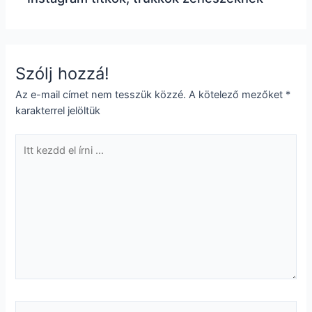
Szólj hozzá!
Az e-mail címet nem tesszük közzé.
A kötelező mezőket
*
karakterrel jelöltük
Itt
kezdd
el
írni
...
Neved*