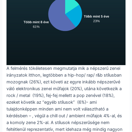
A felmérés tökéletesen megmutatja mik a népszerű zenei
irányzatok itthon, legtöbben a hip-hop/ rap/ r&b stílusban
mozognak (26%), ezt követi az egyre inkább népszerűvé
váló elektronikus zenei műfajok (20%), utána következik a
rock / metal
(19%), fej-fej mellett a pop zenével (18%),
ezeket követik az “egyéb stílusok”
(6%)- ami
tulajdonképpen minden ami nem volt választható a
kérdésben – , végül a chill out / ambient műfajok 4%-al, és
a komoly zene 2%-al. A stílusok népszerűsége nem
feltétlenül reprezentatív, mert idehaza még mindig nagyon