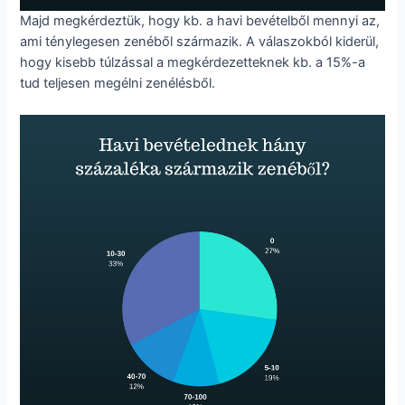
Majd megkérdeztük, hogy kb. a havi bevételből mennyi az,
ami ténylegesen zenéből származik. A válaszokból kiderül,
hogy kisebb túlzással a megkérdezetteknek kb. a 15%-a
tud teljesen megélni zenélésből.