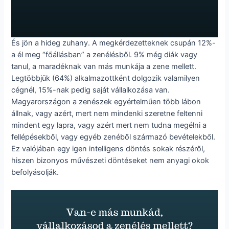
És jön a hideg zuhany. A megkérdezetteknek csupán 12%-
a él meg “főállásban” a zenélésből. 9% még diák vagy
tanul, a maradéknak van más munkája a zene mellett.
Legtöbbjük (64%) alkalmazottként dolgozik valamilyen
cégnél, 15%-nak pedig saját vállalkozása van.
Magyarországon a zenészek egyértelműen több lábon
állnak, vagy azért, mert nem mindenki szeretne feltenni
mindent egy lapra, vagy azért mert nem tudna megélni a
fellépésekből, vagy egyéb zenéből származó bevételekből.
Ez valójában egy igen intelligens döntés sokak részéről,
hiszen bizonyos művészeti döntéseket nem anyagi okok
befolyásolják.