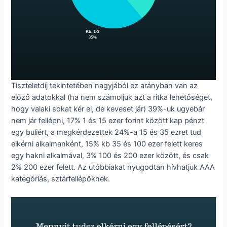
Tiszteletdíj tekintetében nagyjából ez arányban van az
előző adatokkal (ha nem számoljuk azt a ritka lehetőséget,
hogy valaki sokat kér el, de keveset jár) 39%-uk ugyebár
nem jár fellépni, 17% 1 és 15 ezer forint között kap pénzt
egy buliért, a megkérdezettek 24%-a 15 és 35 ezret tud
elkérni alkalmanként, 15% kb 35 és 100 ezer felett keres
egy hakni alkalmával, 3% 100 és 200 ezer között, és csak
2% 200 ezer felett. Az utóbbiakat nyugodtan hívhatjuk AAA
kategóriás, sztárfellépőknek.