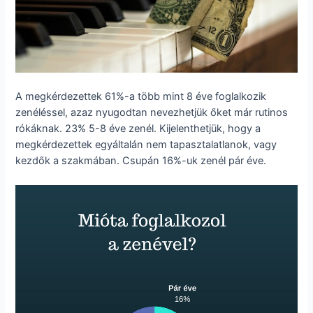
A megkérdezettek 61%-a több mint 8 éve foglalkozik
zenéléssel, azaz nyugodtan nevezhetjük őket már rutinos
rókáknak. 23% 5-8 éve zenél. Kijelenthetjük, hogy a
megkérdezettek egyáltalán nem tapasztalatlanok, vagy
kezdők a szakmában. Csupán 16%-uk zenél pár éve.