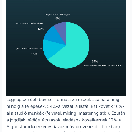
Legnépszerűbb bevételi forma a zenészek számára még
mindig a fellépések, 54%-al vezeti a listát. Ezt követik 16%-
al a studió munkák (felvétel, mixing, mastering stb.). Ezután
a jogdíjak, rádiós játszások, eladások következnek 12%-al.
A ghostproducerkedés (azaz másnak zeneírás, titokban)