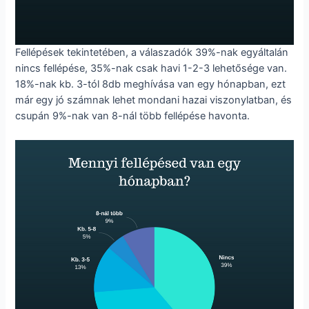
Fellépések tekintetében, a válaszadók 39%-nak egyáltalán
nincs fellépése, 35%-nak csak havi 1-2-3 lehetősége van.
18%-nak kb. 3-tól 8db meghívása van egy hónapban, ezt
már egy jó számnak lehet mondani hazai viszonylatban, és
csupán 9%-nak van 8-nál több fellépése havonta.