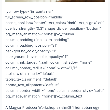
[vc_row type=”in_container”
full_screen_row_position=”middle”
scene_position=”center” text_color=”dark” text_align=”left”
overlay_strength=”0.3″ shape_divider_position=”bottom”
bg_image_animation=”none”][vc_column
column_padding=”no-extra-padding”
column_padding_position=”all”
background_color_opacity=”1″
background_hover_color_opacity=”1″
column_link_target=”_self” column_shadow=”none”
column_border_radius=”none” width=”1/1″
tablet_width_inherit=”default”
tablet_text_alignment=”default”
phone_text_alignment=”default”
column_border_width=”none” column_border_style=”solid”
bg_image_animation=”none”][vc_column_text]
A Magyar Producer Workshop az elmúlt 1 hónapban egy