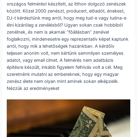
országos felmérést készített, az itthon dolgozó zenészek
között. Közel 2000 zenészt, producert, előadót, énekest,
DJ-t kérdeztünk meg arról, hogy meg tud-e vagy tudna-e
élni kizárólag a zenélésből? Ugyan sokan csak hobbiból
zenélnek, és nem is akarnak “főállásban” zenével
foglalkozni, mindenesetre egy reprezentatív képet kaptunk
arról, hogy mik a lehetőségek hazánkban. A kérdőív
teljesen anonim volt, nem kértünk semmilyen személyes
adatot, vagy email címet. A felmérés nem adatbázis
építésre készült, inkább figyelem felhívás volt a cél. Meg
szeretnénk mutatni az embereknek, hogy egy magyar
zenész élete nem olyan mint aminek sokan elképzelik.
Nézzük az eredményeket