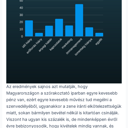
Az eredmények sajnos azt mutatják, hogy
Magyarországon a szórakoztató iparban egyre kevesebb
pénz van, ezért egyre kevesebb művész tud megélni a
szenvedélyéből, ugyanakkor a zene iránti elkötelezettségük
miatt, sokan bármilyen bevétel nélkül is kitartóan csinálják.
Viszont ha ugyan kis százalék is, de mindenképpen évről
évre bebizonyosodik, hogy kivételek mindig vannak, és