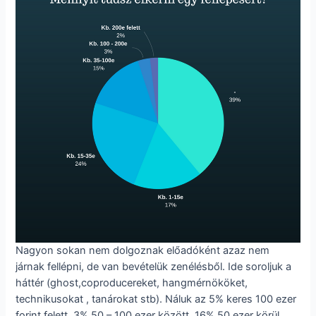
Nagyon sokan nem dolgoznak előadóként azaz nem
járnak fellépni, de van bevételük zenélésből. Ide soroljuk a
háttér (ghost,coproducereket, hangmérnököket,
technikusokat , tanárokat stb). Náluk az 5% keres 100 ezer
forint felett, 3% 50 – 100 ezer között, 16% 50 ezer körül