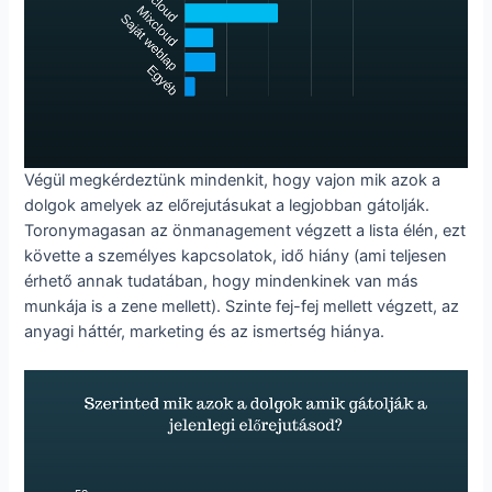
Végül megkérdeztünk mindenkit, hogy vajon mik azok a
dolgok amelyek az előrejutásukat a legjobban gátolják.
Toronymagasan az önmanagement végzett a lista élén, ezt
követte a személyes kapcsolatok, idő hiány (ami teljesen
érhető annak tudatában, hogy mindenkinek van más
munkája is a zene mellett). Szinte fej-fej mellett végzett, az
anyagi háttér, marketing és az ismertség hiánya.