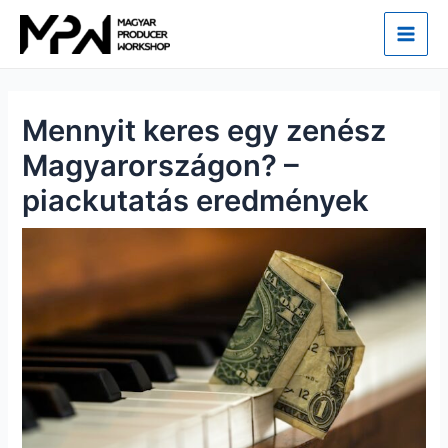
Skip
Main
to
Men
content
Mennyit keres egy zenész
Magyarországon? –
piackutatás eredmények