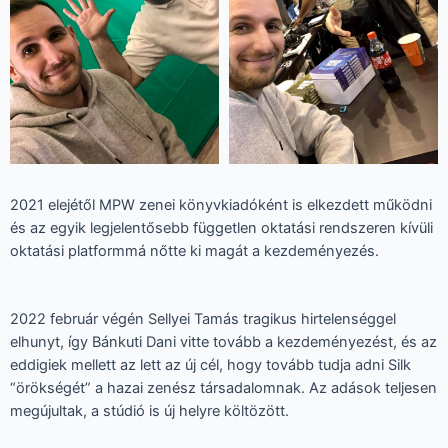
2021 elejétől MPW zenei könyvkiadóként is elkezdett működni
és az egyik legjelentősebb független oktatási rendszeren kívüli
oktatási platformmá nőtte ki magát a kezdeményezés.
2022 február végén Sellyei Tamás tragikus hirtelenséggel
elhunyt, így Bánkuti Dani vitte tovább a kezdeményezést, és az
eddigiek mellett az lett az új cél, hogy tovább tudja adni Silk
“örökségét” a hazai zenész társadalomnak. Az adások teljesen
megújultak, a stúdió is új helyre költözött.