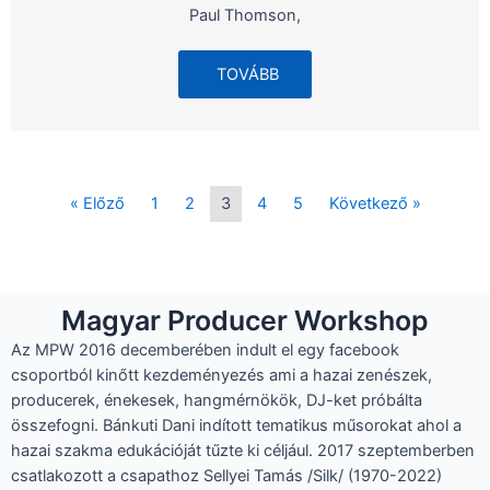
Paul Thomson,
TOVÁBB
« Előző
1
2
3
4
5
Következő »
Magyar Producer Workshop
Az MPW 2016 decemberében indult el egy facebook
csoportból kinőtt kezdeményezés ami a hazai zenészek,
producerek, énekesek, hangmérnökök, DJ-ket próbálta
összefogni. Bánkuti Dani indított tematikus műsorokat ahol a
hazai szakma edukációját tűzte ki céljául. 2017 szeptemberben
csatlakozott a csapathoz Sellyei Tamás /Silk/ (1970-2022)