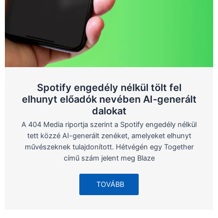
Spotify engedély nélkül tölt fel
elhunyt előadók nevében AI-generált
dalokat
A 404 Media riportja szerint a Spotify engedély nélkül
tett közzé AI-generált zenéket, amelyeket elhunyt
művészeknek tulajdonított. Hétvégén egy Together
című szám jelent meg Blaze
TOVÁBB