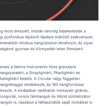
ag most érkezett, miután nemrég bejelentették a
y polifonikus lépésről lépésre működő szekvenszer,
menetből ritmikus hangzásokat létrehozni, és olyan
tségével gyorsan és könnyedén lehet filmszerű
amely a Native Instruments híres granularis
hangszereiért, a Straylightért, P
harlightért és
Ashlightért felelős. A Circular négy független
hangréteggel rendelkezik, és 160 hangforrással
érkezik. A kínálatban találhatók mintavett gitárok,
zongorák, vonós fémhangok és hibrid szintetizátor
hangok is, ráadásul a felhasználók saját mintáikat is