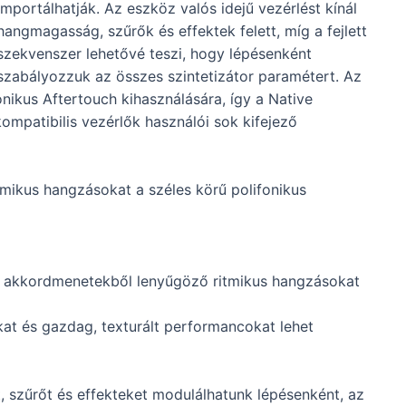
importálhatják. Az eszköz valós idejű vezérlést kínál
hangmagasság, szűrők és effektek felett, míg a fejlett
szekvenszer lehetővé teszi, hogy lépésenként
szabályozzuk az összes szintetizátor paramétert. Az
nikus Aftertouch kihasználására, így a Native
ompatibilis vezérlők használói sok kifejező
tmikus hangzásokat a széles körű polifonikus
rű akkordmenetekből lenyűgöző ritmikus hangzásokat
kat és gazdag, texturált performancokat lehet
, szűrőt és effekteket modulálhatunk lépésenként, az