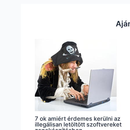
Ajá
7 ok amiért érdemes kerülni az
illegálisan letöltött szoftvereket