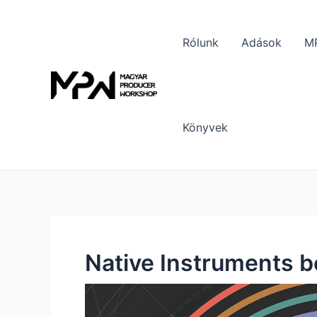
Skip
to
Rólunk
Adások
MP
content
Könyvek
Native Instruments b