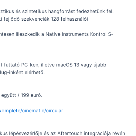
ztikus és szintetikus hangforrást fedezhetünk fel.
ki fejlődő szekvenciák 128 felhasználói
tesen illeszkedik a Native Instruments Kontrol S-
t futtató PC-ken, illetve macOS 13 vagy újabb
ug-inként elérhető.
 együtt / 199 euró.
omplete/cinematic/circular
ikus lépésvezérlője és az Aftertouch integrációja révén