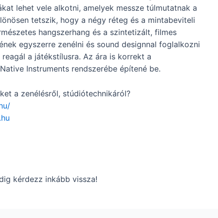
rákat lehet vele alkotni, amelyek messze túlmutatnak a
nösen tetszik, hogy a négy réteg és a mintabeviteli
mészetes hangszerhang és a szintetizált, filmes
ének egyszerre zenélni és sound designnal foglalkozni
eagál a játékstílusra. Az ára is korrekt a
a Native Instruments rendszerébe építené be.
et a zenélésről, stúdiótechnikáról?
hu/
.hu
dig kérdezz inkább vissza!