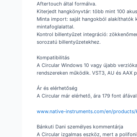
Aftertouch által formálva.
Kiterjedt hangkönyvtár: több mint 100 akus
Minta import: saját hangokból alakíthatók 
mintafoglalattal.
Kontrol billentyűzet integráció: zökkenőmen
sorozatú billentyűzetekhez.
Kompatibilitás
A Circular Windows 10 vagy újabb verzióka
rendszereken működik. VST3, AU és AAX pl
Ár és elérhetőség
A Circular már elérhető, ára 179 font áfával
www.native-instruments.com/en/products/k
Bánkuti Dani személyes kommentárja
A Circular izgalmas eszköz, mert a polifon