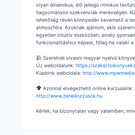
olyan dinamikus, élő jellegű ritmikus textú
hagyományos szekvenciák merevségén. Külö
lehetőség révén könnyedén keverhető a ter
atmoszféra. Azoknak ajánlom, akik szeretn
egyetlen intuitív eszközben, amely gyorsan r
funkcionalitáshoz képest, főleg ha valaki 
Szeretnél olvasni magyar nyelvű könyvek
ÚJ weboldalunk:
https://szakertoikonyvek.
Kiadónk weboldala:
http://www.mpwmedia
Azonnal elvégezhető online kurzusaink:
http://www.zeneikurzusok.hu
Kérlek, ha bizonytalan vagy valamiben, min