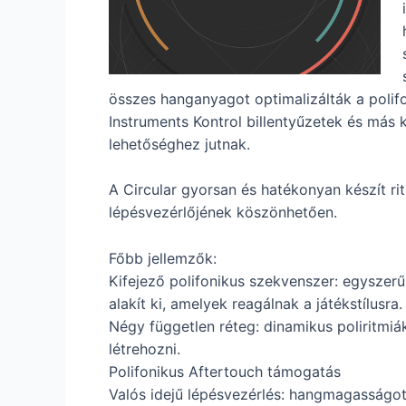
összes hanganyagot optimalizálták a polifo
Instruments Kontrol billentyűzetek és más k
lehetőséghez jutnak.
A Circular gyorsan és hatékonyan készít ri
lépésvezérlőjének köszönhetően.
Főbb jellemzők:
Kifejező polifonikus szekvenszer: egysze
alakít ki, amelyek reagálnak a játékstílusra.
Négy független réteg: dinamikus poliritmiá
létrehozni.
Polifonikus Aftertouch támogatás
Valós idejű lépésvezérlés: hangmagasságot